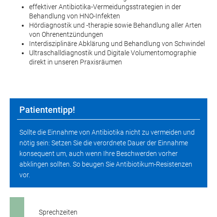
effektiver Antibiotika-Vermeidungsstrategien in der
Behandlung von HNO-Infekten
Hördiagnostik und -therapie sowie Behandlung aller Arten
von Ohrenentzündungen
Interdisziplinäre Abklärung und Behandlung von Schwindel
Ultraschalldiagnostik und Digitale Volumentomographie
direkt in unseren Praxisräumen
Patiententipp!
Sollte die Einnahme von Antibiotika nicht zu vermeiden und
nötig sein: Setzen Sie die verordnete Dauer der Einnahme
konsequent um, auch wenn Ihre Beschwerden vorher
abklingen sollten. So beugen Sie Antibiotikum-Resistenzen
vor.
Sprechzeiten