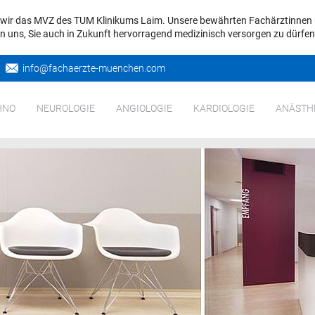
d wir das MVZ des TUM Klinikums Laim. Unsere bewährten Fachärztinnen 
uen uns, Sie auch in Zukunft hervorragend medizinisch versorgen zu dürfen
info@
fachaerzte-muenchen.com
HNO
NEUROLOGIE
ANGIOLOGIE
KARDIOLOGIE
ANÄSTH