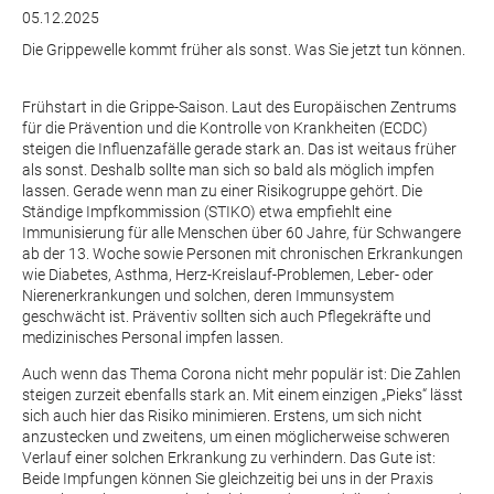
05.12.2025
Die Grippewelle kommt früher als sonst. Was Sie jetzt tun können.
Frühstart in die Grippe-Saison. Laut des Europäischen Zentrums
für die Prävention und die Kontrolle von Krankheiten (ECDC)
steigen die Influenzafälle gerade stark an. Das ist weitaus früher
als sonst. Deshalb sollte man sich so bald als möglich impfen
lassen. Gerade wenn man zu einer Risikogruppe gehört. Die
Ständige Impfkommission (STIKO) etwa empfiehlt eine
Immunisierung für alle Menschen über 60 Jahre, für Schwangere
ab der 13. Woche sowie Personen mit chronischen Erkrankungen
wie Diabetes, Asthma, Herz-Kreislauf-Problemen, Leber- oder
Nierenerkrankungen und solchen, deren Immunsystem
geschwächt ist. Präventiv sollten sich auch Pflegekräfte und
medizinisches Personal impfen lassen.
Auch wenn das Thema Corona nicht mehr populär ist: Die Zahlen
steigen zurzeit ebenfalls stark an. Mit einem einzigen „Pieks“ lässt
sich auch hier das Risiko minimieren. Erstens, um sich nicht
anzustecken und zweitens, um einen möglicherweise schweren
Verlauf einer solchen Erkrankung zu verhindern. Das Gute ist:
Beide Impfungen können Sie gleichzeitig bei uns in der Praxis