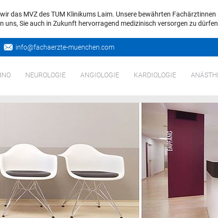
d wir das MVZ des TUM Klinikums Laim. Unsere bewährten Fachärztinnen 
uen uns, Sie auch in Zukunft hervorragend medizinisch versorgen zu dürfen
info@
fachaerzte-muenchen.com
HNO
NEUROLOGIE
ANGIOLOGIE
KARDIOLOGIE
ANÄSTH