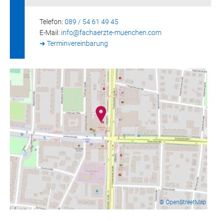
Telefon:
089 / 54 61 49 45
E-Mail:
info@
fachaerzte-muenchen.com
➜ Terminvereinbarung
© OpenStreetMap