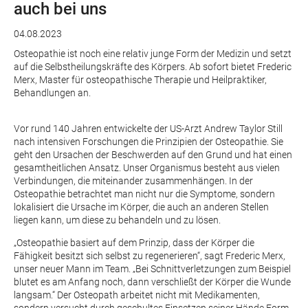
auch bei uns
04.08.2023
Osteopathie ist noch eine relativ junge Form der Medizin und setzt
auf die Selbstheilungskräfte des Körpers. Ab sofort bietet Frederic
Merx, Master für osteopathische Therapie und Heilpraktiker,
Behandlungen an.
Vor rund 140 Jahren entwickelte der US-Arzt Andrew Taylor Still
nach intensiven Forschungen die Prinzipien der Osteopathie. Sie
geht den Ursachen der Beschwerden auf den Grund und hat einen
gesamtheitlichen Ansatz. Unser Organismus besteht aus vielen
Verbindungen, die miteinander zusammenhängen. In der
Osteopathie betrachtet man nicht nur die Symptome, sondern
lokalisiert die Ursache im Körper, die auch an anderen Stellen
liegen kann, um diese zu behandeln und zu lösen.
„Osteopathie basiert auf dem Prinzip, dass der Körper die
Fähigkeit besitzt sich selbst zu regenerieren“, sagt Frederic Merx,
unser neuer Mann im Team. „Bei Schnittverletzungen zum Beispiel
blutet es am Anfang noch, dann verschließt der Körper die Wunde
langsam.“ Der Osteopath arbeitet nicht mit Medikamenten,
sondern versucht durch geschultes Einsetzen seiner Hände Form-